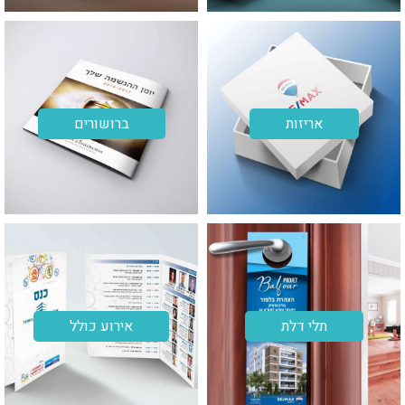
אריזות
ברושורים
תלי דלת
אירוע כולל