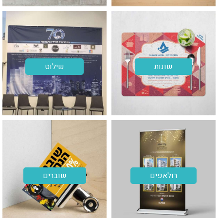
שונות
שילוט
רולאפים
שוברים