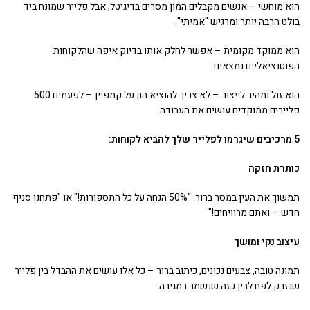
הוא מוחשי – אנשים מקבלים המון מסרים בדיגיטל, אבל פלייר שמונח ביד
בולט הרבה יותר ומרגיש "אמיתי".
הוא ממוקד מקומית – אפשר לחלק אותו בדיוק איפה שהלקוחות
הפוטנציאליים נמצאים.
הוא זול ומהיר לייצור – לא צריך להוציא הון על קמפיין – לפעמים 500
פליירים ממוקדים עושים את העבודה.
5 מרכיבים שיגרמו לפלייר שלך להביא לקוחות:
כותרת חזקה
תמשוך את העין במסר ברור: "50% הנחה על כל התספורות!" או "פתחנו סניף
חדש – ואתם מרוויחים!"
עיצוב נקי ומושך
תמונה טובה, צבעים נכונים, כיתוב ברור – כל אלו עושים את ההבדל בין פלייר
שנזרק לפח לבין כזה שנשמר במגירה.