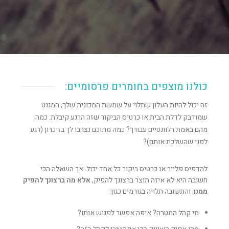
כולנו מוצפים בחומרים פרסומיים:
זה יכול להיות העלון שתלוי על שמשת המכונית שלך, המגנט
שמודבק לדלת הבית או כרטיס הביקור שזה הרגע קיבלת. כמה
מהם באמת רלוונטיים עבורך? כמה מתוכם נצרבו לך בזיכרון (רגע
לפני שהשלכת אותם)?
להדפיס פלייר או כרטיס ביקור כל אחד יכול. אך השאלה הכי
חשובה היא לא איזה תוצר ברצונך להפיק,
אלא מה ברצונך להפיק
ממנו
. והתשובה תלויה בגורמים כגון:
מי קהל המטרה? איפה אפשר לפגוש אותו?