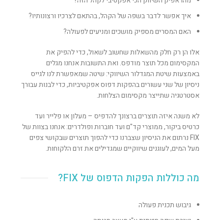
מהו אפיק השיווק הכי אפקטיבי לקהל הזה?
איך אפשר לדבר בשפה של הקהל, בהתאם לצרכיו ורצונותיו?
האם המסרים מספיק מושכים ומניעים לפעולה?
אלו הן רק חלק מהשאלות שחשוב לשאול, כדי להפיק את
המקסימום מכל תוצר מודפס. ואת התשובות אנחנו מגלים
באמצעות שיטת המגדלור השיווקי: שיטה שמאפשרת לנו לגייס
ניסיון של שני עשורים בהפקות דפוס אפקטיביות, כדי לבנות עבורך
אסטרטגיה שתייצר מקסימום הצלחות.
לא משנה איזה תוצרים ברצונך להדפיס – מעלון או פלייר ועד
כרטיס ביקור, ממוצרי קד"ם ועד חוברות ופולדרים: אנחנו בצוות של
FIX נרתום את הניסיון שצברנו כדי להפוך תוצרים שבקושי צפים
מעל המים, לעוגנים שיווקיים שמגדילים את זרם הלקוחות.
מה כוללות הפקות הדפוס של FIX?
גיבוש תכנית פעולה