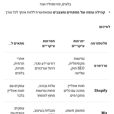
בלוגים, פורטפוליו ועוד.
קהילה ענפה של מפתחים ומעצבים
שמאפשרת ללוות אותך לכל צורך.
לסיכום
יתרונות
חסרונות
פלטפורמה
מתאים ל
…
עיקריים
עיקריים
גמישות
אתרי
מקסימלית,
דורש ידע טכני,
תדמית,
וורדפרס
SEO חזק,
ניהול ועדכונים
חנויות,
שליטה
בלוגים
חנות אונליין
עלות גבוהה,
עסקים עם
Shopify
מוכנה עם כלים
פחות גמישות
חנות אונליין
מתקדמים
מחוץ למסחר
בלבד
עסקים
ממשק פשוט,
מגבלות בעיצוב,
Wix
קטנים עם