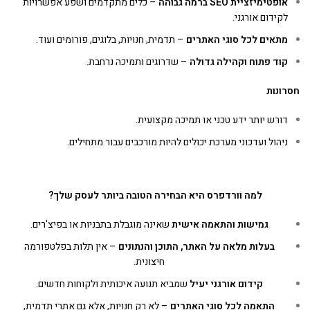
אופטימיזציית
SEO
ברמה גבוהה
– כלים מתקדמים ושפע אפשרויות
לקידום אורגני.
מתאים לכל סוגי האתרים
– תדמית, חנויות, בלוגים, פורומים ועוד.
קוד פתוח וקהילה גדולה
– שדרוגים ותמיכה נרחבת.
חסרונות
דורש יותר ידע טכני או תמיכה מקצועית.
ניהול ועדכוני מערכת יכולים להיות מורכבים עבור מתחילים.
למה וורדפרס היא הבחירה הטובה ביותר לעסק שלך
?
גמישות והתאמה אישית
שאינה מוגבלת בתבניות או בפיצ'רים.
בעלות מלאה על האתר, התוכן והנתונים
– אין תלות בפלטפורמה
חיצונית.
קידום אורגני יעיל
שמביא תנועה איכותית ולקוחות חדשים.
התאמה לכל סוגי האתרים
– לא רק חנויות, אלא גם אתרי תדמית,