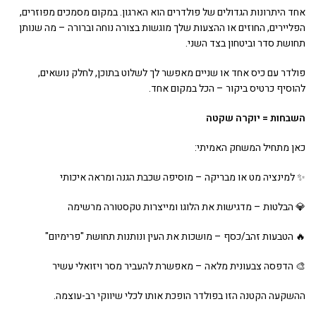
אחד היתרונות הגדולים של פולדרים הוא הארגון. במקום מסמכים מפוזרים,
הפליירים, החוזים או ההצעות שלך מוגשות בצורה נוחה וברורה – מה שנותן
תחושת סדר וביטחון בצד השני.
פולדר עם כיס אחד או שניים מאפשר לך לשלוט בתוכן, לחלק נושאים,
להוסיף כרטיס ביקור – הכל במקום אחד.
השבחות = יוקרה שקטה
כאן מתחיל המשחק האמיתי:
✨ למינציה מט או מבריקה – מוסיפה שכבת הגנה ומראה איכותי
💎 הבלטות – מדגישות את הלוגו ומייצרות טקסטורה מרשימה
🔥 הטבעות זהב/כסף – מושכות את העין ונותנות תחושת "פרימיום"
🎨 הדפסה צבעונית מלאה – מאפשרת להעביר מסר ויזואלי עשיר
ההשקעה הקטנה הזו בפולדר הופכת אותו לכלי שיווקי רב-עוצמה.