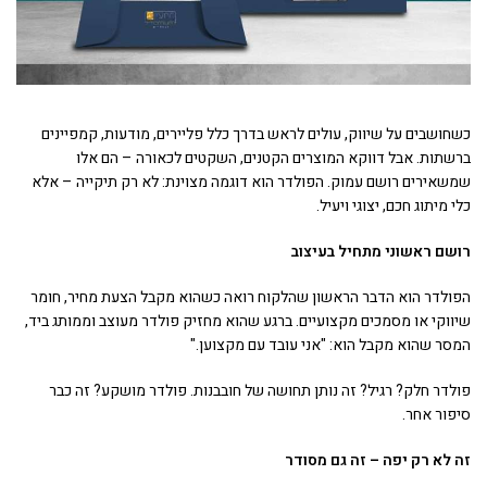
כשחושבים על שיווק, עולים לראש בדרך כלל פליירים, מודעות, קמפיינים
ברשתות. אבל דווקא המוצרים הקטנים, השקטים לכאורה – הם אלו
שמשאירים רושם עמוק. הפולדר הוא דוגמה מצוינת: לא רק תיקייה – אלא
כלי מיתוג חכם, יצוגי ויעיל.
רושם ראשוני מתחיל בעיצוב
הפולדר הוא הדבר הראשון שהלקוח רואה כשהוא מקבל הצעת מחיר, חומר
שיווקי או מסמכים מקצועיים. ברגע שהוא מחזיק פולדר מעוצב וממותג ביד,
המסר שהוא מקבל הוא: "אני עובד עם מקצוען."
פולדר חלק? רגיל? זה נותן תחושה של חובבנות. פולדר מושקע? זה כבר
סיפור אחר.
זה לא רק יפה – זה גם מסודר