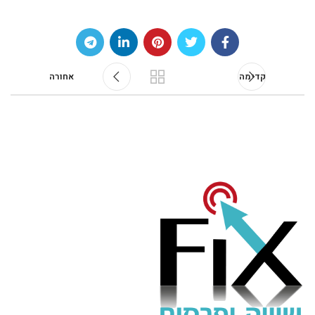
קדימה
אחורה