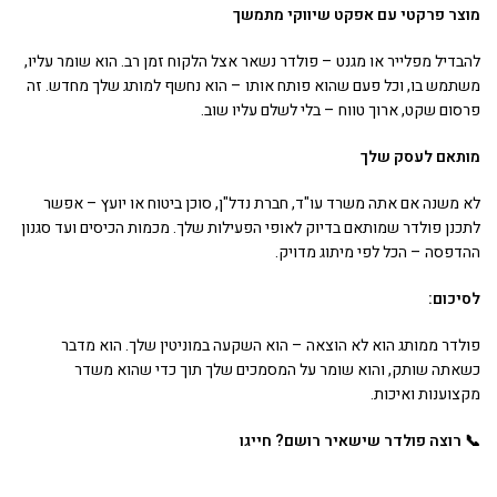
מוצר פרקטי עם אפקט שיווקי מתמשך
להבדיל מפלייר או מגנט – פולדר נשאר אצל הלקוח זמן רב. הוא שומר עליו,
משתמש בו, וכל פעם שהוא פותח אותו – הוא נחשף למותג שלך מחדש. זה
פרסום שקט, ארוך טווח – בלי לשלם עליו שוב.
מותאם לעסק שלך
לא משנה אם אתה משרד עו"ד, חברת נדל"ן, סוכן ביטוח או יועץ – אפשר
לתכנן פולדר שמותאם בדיוק לאופי הפעילות שלך. מכמות הכיסים ועד סגנון
ההדפסה – הכל לפי מיתוג מדויק.
לסיכום:
פולדר ממותג הוא לא הוצאה – הוא השקעה במוניטין שלך. הוא מדבר
כשאתה שותק, והוא שומר על המסמכים שלך תוך כדי שהוא משדר
מקצוענות ואיכות.
📞 רוצה פולדר שישאיר רושם? חייגו