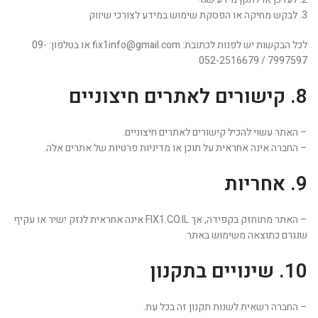
3. לבקש מחיקה או הפסקת שימוש במידע לצורכי שיווק
לכל הבקשות יש לפנות לכתובת: fix1info@gmail.com או בטלפון: 09-
7997597 / 052-2516679
8. קישורים לאתרים חיצוניים
– האתר עשוי להכיל קישורים לאתרים חיצוניים.
– החברה אינה אחראית על תוכן או מדיניות פרטיות של אתרים אלה.
9. אחריות
– האתר מתוחזק בקפידה, אך FIX1.CO.IL אינה אחראית לנזק ישיר או עקיף
שנגרם כתוצאה משימוש באתר.
10. שינויים בתקנון
– החברה רשאית לשנות תקנון זה בכל עת.