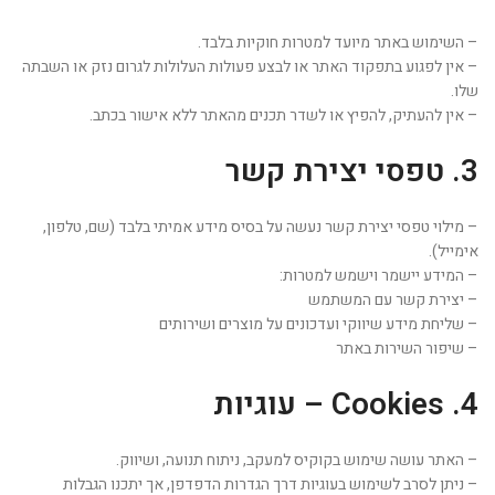
– השימוש באתר מיועד למטרות חוקיות בלבד.
– אין לפגוע בתפקוד האתר או לבצע פעולות העלולות לגרום נזק או השבתה
שלו.
– אין להעתיק, להפיץ או לשדר תכנים מהאתר ללא אישור בכתב.
3. טפסי יצירת קשר
– מילוי טפסי יצירת קשר נעשה על בסיס מידע אמיתי בלבד (שם, טלפון,
אימייל).
– המידע יישמר וישמש למטרות:
– יצירת קשר עם המשתמש
– שליחת מידע שיווקי ועדכונים על מוצרים ושירותים
– שיפור השירות באתר
4. Cookies – עוגיות
– האתר עושה שימוש בקוקיס למעקב, ניתוח תנועה, ושיווק.
– ניתן לסרב לשימוש בעוגיות דרך הגדרות הדפדפן, אך יתכנו הגבלות