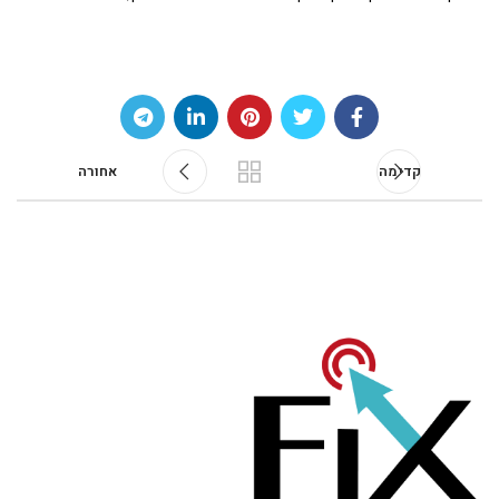
קדימה
אחורה