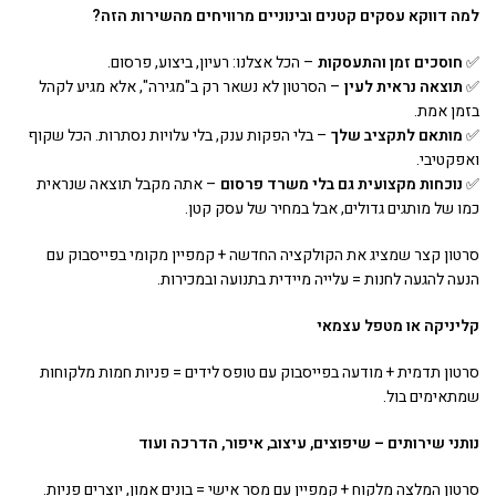
למה דווקא עסקים קטנים ובינוניים מרוויחים מהשירות הזה
?
✅
חוסכים זמן והתעסקות
– הכל אצלנו: רעיון, ביצוע, פרסום.
✅
תוצאה נראית לעין
– הסרטון לא נשאר רק ב"מגירה", אלא מגיע לקהל
בזמן אמת.
✅
מותאם לתקציב שלך
– בלי הפקות ענק, בלי עלויות נסתרות. הכל שקוף
ואפקטיבי.
✅
נוכחות מקצועית גם בלי משרד פרסום
– אתה מקבל תוצאה שנראית
כמו של מותגים גדולים, אבל במחיר של עסק קטן.
סרטון קצר שמציג את הקולקציה החדשה + קמפיין מקומי בפייסבוק עם
הנעה להגעה לחנות = עלייה מיידית בתנועה ובמכירות.
קליניקה או מטפל עצמאי
סרטון תדמית + מודעה בפייסבוק עם טופס לידים = פניות חמות מלקוחות
שמתאימים בול.
נותני שירותים – שיפוצים, עיצוב, איפור, הדרכה ועוד
סרטון המלצה מלקוח + קמפיין עם מסר אישי = בונים אמון, יוצרים פניות.