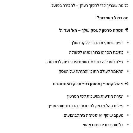
כל מה שצריך כדי להפוך רעיון – למכירה בפועל.
מה כולל השירות
?
🎥
הפקת סרטון לעסק שלך – מא' ועד ת
'
רעיון שיווקי שמדבר ללקוח שלך
כתיבת תסריט ברור ומניע לפעולה
צילום ועריכה בפורמט שמתאים בדיוק לרשתות
התאמה לעולם התוכן והמיתוג של העסק
📲
ניהול קמפיין ממומן בפייסבוק ואינסטגרם
יצירת מודעות מושכות לפי הסרטון
פילוח קהל מדויק לפי אזור, תחום ותחומי עניין
מעקב שוטף ואופטימיזציה לביצועים
דו"חות ברורים ויחס אישי