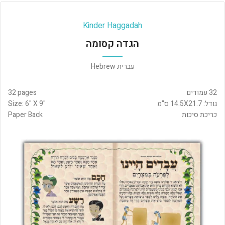
Kinder Haggadah
הגדה קסומה
עברית Hebrew
32 עמודים
32 pages
גודל: 14.5X21.7 ס"מ
Size: 6" X 9"
כריכת סיכות
Paper Back