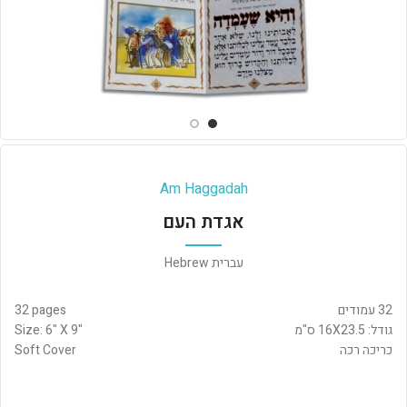
Am Haggadah
אגדת העם
עברית Hebrew
32 עמודים
32 pages
גודל: 16X23.5 ס"מ
Size: 6" X 9"
כריכה רכה
Soft Cover