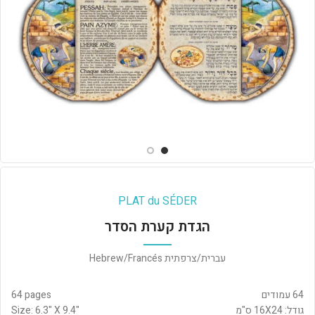
PLAT du SÉDER
הגדת קערת הסדר
עברית/צרפתית Hebrew/Francés
64 עמודים
64 pages
גודל: 16X24 ס"מ
Size: 6.3" X 9.4"