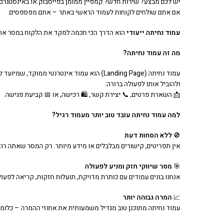
יש לכם מבצע? שירות חדש? קמפיין ממומן בפייסבוק או באינסטגרם
אם אתם שולחים לקוחות לעמוד הראשי באתר – אתם מפספסים.
עמוד נחיתה ייעודי
הוא הדרך הכי חכמה למקד את הלקוח במסר אחד 
מה זה עמוד נחיתה
?
עמוד נחיתה (Landing Page) הוא עמוד אינטרנטי
ולהוביל אותו לפעולה ברורה:
📩 השארת פרטים, 📞 יצירת קשר, 🛍️ רכישה, או 📅 קביעת פגישה.
למה עמוד נחיתה עובד טוב יותר מעמוד רגיל
?
🚫
ללא הסחות דעת
אין תפריטים, קישורים מבלבלים או מידע מיותר. רק המסר שאתה רוצ
🎯
מסר שיווקי חזק ומניע לפעולה
אנחנו בונים עמודים עם כותרת מדויקת, תועלות חזקות, קריאה לפעול
📈
המרה גבוהה יותר
עמוד נחיתה מתוכנן טוב מגדיל משמעותית את אחוזי ההמרה – כלומ