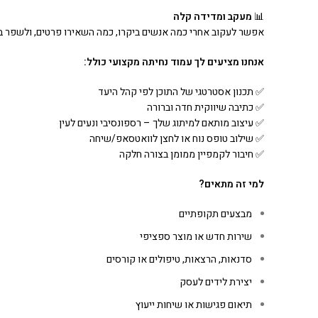
📊
מעקב ומדידה קלה
אפשר לעקוב אחרי כמה אנשים ביקרו, כמה השאירו פרטים, ולשפר בי
אנחנו מציעים לך עמוד נחיתה מקצועי כולל
:
✅ תכנון אסטרטגי של התוכן לפי קהל היעד
✅ כתיבה שיווקית חדה וברורה
✅ עיצוב מותאם למיתוג שלך – רספונסיבי ונעים לעין
✅ שילוב טופס נוח או לחצן לוואטסאפ/שיחה
✅ חיבור לקמפיין ממומן בצורה חלקה
למי זה מתאים
?
מבצעים תקופתיים
שירות חדש או מוצר ספציפי
סדנאות, הרצאות, טיפולים או קורסים
יצירת לידים לעסק
תיאום פגישות או שיחות ייעוץ