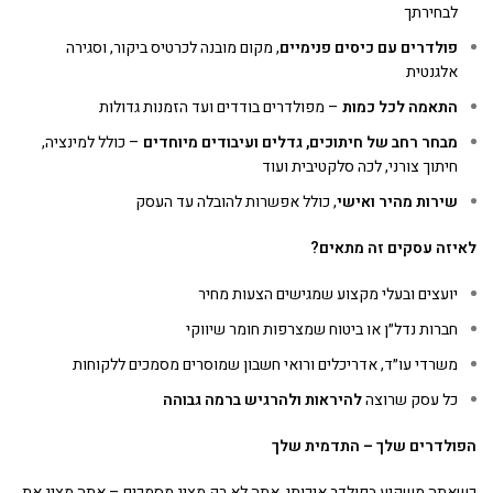
לבחירתך
פולדרים עם כיסים פנימיים
, מקום מובנה לכרטיס ביקור, וסגירה
אלגנטית
התאמה לכל כמות
– מפולדרים בודדים ועד הזמנות גדולות
מבחר רחב של חיתוכים, גדלים ועיבודים מיוחדים
– כולל למינציה,
חיתוך צורני, לכה סלקטיבית ועוד
שירות מהיר ואישי
, כולל אפשרות להובלה עד העסק
לאיזה עסקים זה מתאים
?
יועצים ובעלי מקצוע שמגישים הצעות מחיר
חברות נדל״ן או ביטוח שמצרפות חומר שיווקי
משרדי עו״ד, אדריכלים ורואי חשבון שמוסרים מסמכים ללקוחות
כל עסק שרוצה
להיראות ולהרגיש ברמה גבוהה
הפולדרים שלך – התדמית שלך
כשאתה משקיע בפולדר איכותי, אתה לא רק מציג מסמכים – אתה מציג את