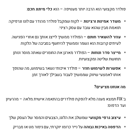
פולדר מקצועי הוא הרבה יותר מעטיפה – הוא
כלי מיתוג חכם
:
משדר אמינות ורצינות
– לקוח שמקבל פולדר מהודר עם לוגו וגרפיקה
תואמת מבין שהוא עובד עם עסק רציני.
עוזר להשאיר חותם
– הפולדר ממשיך לייצג אותך גם אחרי הפגישה.
לעיתים קרובות הוא נשמר וממשיך להיחשף בסביבה של הלקוח.
מייצר סדר ונוחות
– הפולדר מארגן את החומרים שאתה מוסר ונותן
תחושת שליטה ומקצועיות.
אפשרות לשימוש חוזר
– פולדר איכותי נשאר בשימוש, מה שהופך
אותו לאמצעי שיווק שממשיך לעבוד בשבילך לאורך זמן.
מה אנחנו מציעים
?
ב־FIX תמצא מענה מלא להפקת פולדרים בהתאמה אישית מלאה – מהרעיון
ועד הדפוס:
עיצוב גרפי מקצועי
שמשלב את הלוגו, הצבעים והמסר של העסק שלך
הדפסה באיכות גבוהה
על נייר כרומו יוקרתי, עם גימור מט או מבריק