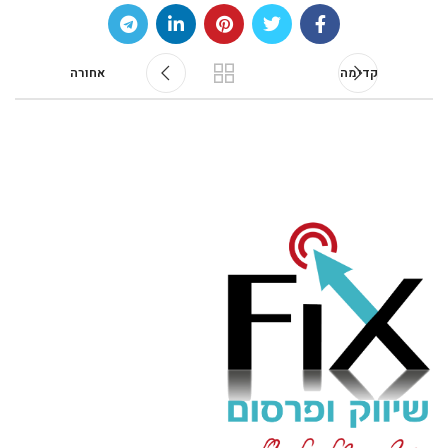
קדימה
אחורה