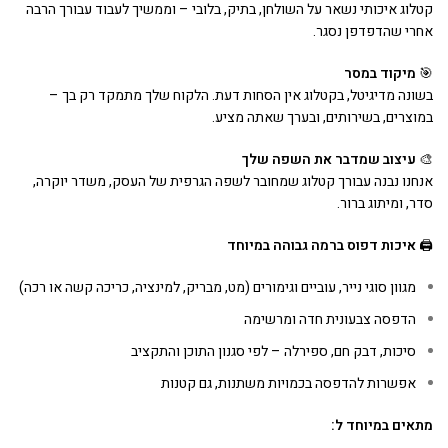
קטלוג איכותי נשאר על השולחן, בתיק, בלובי – וממשיך לעבוד עבורך הרבה
אחרי שהדפדפן נסגר.
🎯
מיקוד במסר
בשונה מדיגיטל, בקטלוג אין הסחות דעת. הלקוח שלך מתמקד רק בך –
במוצרים, בשירותים, ובערך שאתה מציע.
🎨
עיצוב שמדבר את השפה שלך
אנחנו נבנה עבורך קטלוג שמחובר לשפה הגרפית של העסק, משדר יוקרה,
סדר, ומיתוג ברור.
🖨️
איכות דפוס ברמה גבוהה במיוחד
מגוון סוגי נייר, עוביים וגימורים (מט, מבריק, למינציה, כריכה קשה או רכה)
הדפסה צבעונית חדה ומרשימה
סיכות, דבק חם, ספירלה – לפי סגנון התוכן והתקציב
אפשרות להדפסה בכמויות משתנות, גם קטנות
מתאים במיוחד ל
: