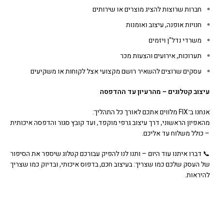
חברות שרוצות להציג מוצרים או שירותים
חנויות אופנה, עיצוב ואומנות
משרדי נדל"ן ויזמים
תערוכות, אירועים והצעות מכר
עסקים שרוצים להשאיר רושם מקצועי אצל לקוחות או משקיעים
עיצוב קטלוגים – מהרעיון עד ההדפסה
אנחנו ב־FIX מלווים אתכם לאורך כל התהליך:
מהאפיון הראשוני, דרך עיצוב גרפי מוקפד, ועד קובץ סגור והדפסה איכותית
– כולל משלוח עד אליכם.
📞 דברו איתנו עוד היום – ותנו לנו להפיק עבורכם קטלוג שיספר את הסיפור
של העסק שלכם כמו שצריך: בעיצוב חכם, בדפוס איכותי, ובדיוק כמו שצריך
להיראות.