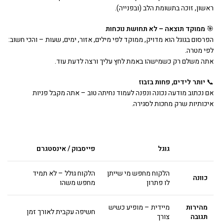
ראשון, זוכה בתשומת הלב (ובפנייה).
🎯
ממוקד תוצאה – לא תחושת נוכחות
הפרסום בגוגל הוא מדויק, ממוקד לפי מילים, אזור, ימים, שעות – והכי חשוב:
לפי מטרה.
אתה משלם רק כשמישהו באמת לחץ עליך ורצה לדעת עוד.
📞
יותר לידים, פחות בזבוז
אם נכתוב מודעה נכונה ונפנה לעמוד נחיתה טוב – אתה מקבל פניות
איכותיות שרק מחכות לסגירה.
גוגל
פייסבוק / אינסטגרם
הלקוח מחפש מי שייתן
הלקוח גולל – לא תמיד
כוונה
לו פתרון
מחפש משהו
מהירות
מיידית – מופיע כשיש
חשיפה עקבית לאורך זמן
תגובה
צורך