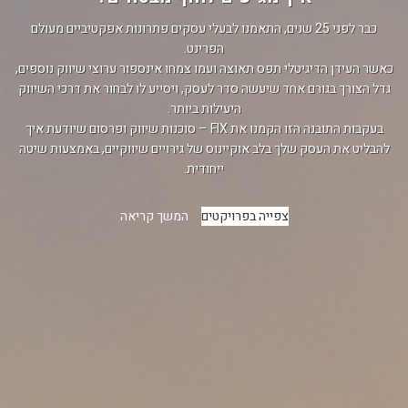
כבר לפני 25 שנים, התאמנו לבעלי עסקים פתרונות אפקטיביים מעולם
הפרינט.
כאשר העידן הדיגיטלי תפס תאוצה ועמו צמחו אינספור ערוצי שיווק נוספים,
גדל הצורך בגורם אחד שיעשה סדר לעסק, ויסייע לו לבחור את דרכי השיווק
היעילות ביותר.
בעקבות התובנה הזו הקמנו את FIX – סוכנות שיווק ופרסום שיודעת איך
להבליט את העסק שלך בלב אוקיינוס של גירויים שיווקיים, באמצעות שיטה
ייחודית.
צפייה בפרויקטים
המשך קריאה